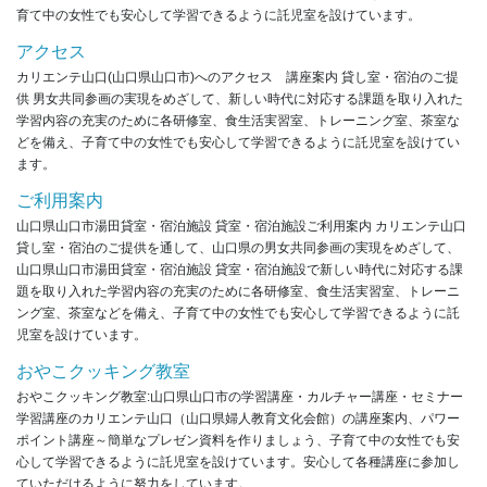
育て中の女性でも安心して学習できるように託児室を設けています。
アクセス
カリエンテ山口(山口県山口市)へのアクセス 講座案内 貸し室・宿泊のご提
供 男女共同参画の実現をめざして、新しい時代に対応する課題を取り入れた
学習内容の充実のために各研修室、食生活実習室、トレーニング室、茶室な
どを備え、子育て中の女性でも安心して学習できるように託児室を設けてい
ます。
ご利用案内
山口県山口市湯田貸室・宿泊施設 貸室・宿泊施設ご利用案内 カリエンテ山口
貸し室・宿泊のご提供を通して、山口県の男女共同参画の実現をめざして、
山口県山口市湯田貸室・宿泊施設 貸室・宿泊施設で新しい時代に対応する課
題を取り入れた学習内容の充実のために各研修室、食生活実習室、トレーニ
ング室、茶室などを備え、子育て中の女性でも安心して学習できるように託
児室を設けています。
おやこクッキング教室
おやこクッキング教室:山口県山口市の学習講座・カルチャー講座・セミナー
学習講座のカリエンテ山口（山口県婦人教育文化会館）の講座案内、パワー
ポイント講座～簡単なプレゼン資料を作りましょう、子育て中の女性でも安
心して学習できるように託児室を設けています。安心して各種講座に参加し
ていただけるように努力をしています。