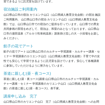
習できるように託児室を設けています。
宿泊施設ご利用案内
山口県山口市の宿泊 カリエンテ山口（山口県婦人教育文化会館）の宿泊 施設
ご利用案内、 山口県山口市の宿泊 カリエンテ山口（山口県婦人教育文化会
館）では、山口県山口市での宿泊のご提供を行っています。山口県での男女
共同参画の実現をめざして、宿泊は、和室のみとなっております。山口県山
口市の湯田温泉（アルカリ性単純温泉）源泉掛け流しの大・小浴場をお楽し
みください。
餡子の花でアート
餡子の花でアート:山口県山口市のカルチャー学習講座・カルチャー講座・セ
ミナー 学習講座のカリエンテ山口（山口県婦人教育文化会館）子育て中の女
性でも安心して学習できるように託児室を設けています。安心して各種講座
に参加していただけるように努力をしています。
茶道に親しむ(昼・夜コース)
茶道に親しむ(昼・夜コース)講座:山口県山口市のカルチャー学習講座・カル
チャー講座・セミナー 学習講座のカリエンテ山口（山口県婦人教育文化会
館）の茶道に親しむ(昼・夜コース)、表千家。
講座申し込み 完了
山口県山口市のカリエンテ山口 完了（山口県婦人教育文化会館）へのお問