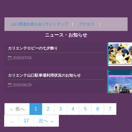
山口県連合婦人会 |
サイトマップ
|
アクセス
｜
ニュース・お知らせ
カリエンテロビーの七夕飾り
2026/07/04
カリエンテ山口駐車場利用状況のお知らせ
2026/06/28
← 前へ
1
2
3
4
5
6
7
…
17
次へ →