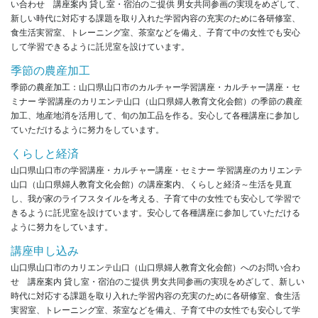
い合わせ 講座案内 貸し室・宿泊のご提供 男女共同参画の実現をめざして、
新しい時代に対応する課題を取り入れた学習内容の充実のために各研修室、
食生活実習室、トレーニング室、茶室などを備え、子育て中の女性でも安心
して学習できるように託児室を設けています。
季節の農産加工
季節の農産加工：山口県山口市のカルチャー学習講座・カルチャー講座・セ
ミナー 学習講座のカリエンテ山口（山口県婦人教育文化会館）の季節の農産
加工、地産地消を活用して、旬の加工品を作る。安心して各種講座に参加し
ていただけるように努力をしています。
くらしと経済
山口県山口市の学習講座・カルチャー講座・セミナー 学習講座のカリエンテ
山口（山口県婦人教育文化会館）の講座案内、くらしと経済～生活を見直
し、我が家のライフスタイルを考える、子育て中の女性でも安心して学習で
きるように託児室を設けています。安心して各種講座に参加していただける
ように努力をしています。
講座申し込み
山口県山口市のカリエンテ山口（山口県婦人教育文化会館）へのお問い合わ
せ 講座案内 貸し室・宿泊のご提供 男女共同参画の実現をめざして、新しい
時代に対応する課題を取り入れた学習内容の充実のために各研修室、食生活
実習室、トレーニング室、茶室などを備え、子育て中の女性でも安心して学