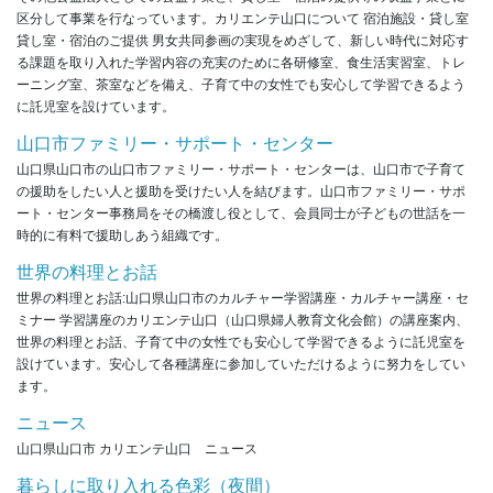
区分して事業を行なっています。カリエンテ山口について 宿泊施設・貸し室
貸し室・宿泊のご提供 男女共同参画の実現をめざして、新しい時代に対応す
る課題を取り入れた学習内容の充実のために各研修室、食生活実習室、トレ
ーニング室、茶室などを備え、子育て中の女性でも安心して学習できるよう
に託児室を設けています。
山口市ファミリー・サポート・センター
山口県山口市の山口市ファミリー・サポート・センターは、山口市で子育て
の援助をしたい人と援助を受けたい人を結びます。山口市ファミリー・サポ
ート・センター事務局をその橋渡し役として、会員同士が子どもの世話を一
時的に有料で援助しあう組織です。
世界の料理とお話
世界の料理とお話:山口県山口市のカルチャー学習講座・カルチャー講座・セ
ミナー 学習講座のカリエンテ山口（山口県婦人教育文化会館）の講座案内、
世界の料理とお話、子育て中の女性でも安心して学習できるように託児室を
設けています。安心して各種講座に参加していただけるように努力をしてい
ます。
ニュース
山口県山口市 カリエンテ山口 ニュース
暮らしに取り入れる色彩（夜間）