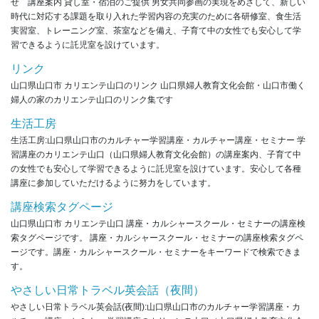
せ 講座案内 貸し室・宿泊のご提供 男女共同参画の実現をめざして、新しい
時代に対応する課題を取り入れた学習内容の充実のために各研修室、食生活
実習室、トレーニング室、茶室などを備え、子育て中の女性でも安心して学
習できるように託児室を設けています。
リンク
山口県山口市 カリエンテ山口のリンク 山口県婦人教育文化会館・山口市働く
婦人の家のカリエンテ山口のリンク集です
生活工房
生活工房:山口県山口市のカルチャー学習講座・カルチャー講座・セミナー 学
習講座のカリエンテ山口（山口県婦人教育文化会館）の講座案内、子育て中
の女性でも安心して学習できるように託児室を設けています。安心して各種
講座に参加していただけるように努力をしています。
講座検索タグページ
山口県山口市 カリエンテ山口 講座・カルシャースクール・セミナーの講座検
索タグページです。 講座・カルシャースクール・セミナーの講座検索タグペ
ージです。講座・カルシャースクール・セミナーをキーワードで検索できま
す。
やさしい日常トラベル英会話（夜間）
やさしい日常トラベル英会話(夜間):山口県山口市のカルチャー学習講座・カ