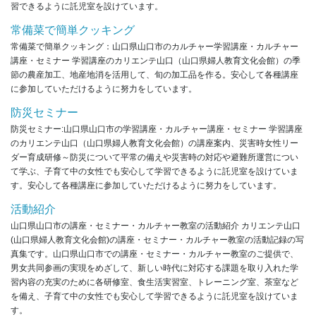
習できるように託児室を設けています。
常備菜で簡単クッキング
常備菜で簡単クッキング：山口県山口市のカルチャー学習講座・カルチャー
講座・セミナー 学習講座のカリエンテ山口（山口県婦人教育文化会館）の季
節の農産加工、地産地消を活用して、旬の加工品を作る。安心して各種講座
に参加していただけるように努力をしています。
防災セミナー
防災セミナー:山口県山口市の学習講座・カルチャー講座・セミナー 学習講座
のカリエンテ山口（山口県婦人教育文化会館）の講座案内、災害時女性リー
ダー育成研修～防災について平常の備えや災害時の対応や避難所運営につい
て学ぶ、子育て中の女性でも安心して学習できるように託児室を設けていま
す。安心して各種講座に参加していただけるように努力をしています。
活動紹介
山口県山口市の講座・セミナー・カルチャー教室の活動紹介 カリエンテ山口
(山口県婦人教育文化会館)の講座・セミナー・カルチャー教室の活動記録の写
真集です。山口県山口市での講座・セミナー・カルチャー教室のご提供で、
男女共同参画の実現をめざして、新しい時代に対応する課題を取り入れた学
習内容の充実のために各研修室、食生活実習室、トレーニング室、茶室など
を備え、子育て中の女性でも安心して学習できるように託児室を設けていま
す。