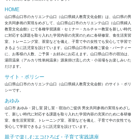
HOME
山口県山口市のカリエンテ山口（山口県婦人教育文化会館）は、山口県の男
女共同参画の実現をめざして、山口県山口市のカリエンテ山口（山口県婦人
教育文化会館）にて各種学習講座・セミナー・カルチャー教室を新しい時代
に対応する課題を取り入れた学習内容の充実のために各研修室、食生活実習
室、トレーニング室、茶室などを備え、子育て中の女性でも安心して学習で
きるように託児室を設けています。山口県山口市の各種ご宴会・パーティー
に、お客様の人数、ご予算・お好みにお応えます。山口県山口市の宿泊は、
湯田温泉（アルカリ性単純温泉）源泉掛け流しの大・小浴場をお楽しみいた
だけます。
サイト・ポリシー
山口県山口市のカリエンテ山口（山口県婦人教育文化会館）のサイト・ポリ
シーです。
あゆみ
山口市 あゆみ・貸し室 貸し室・宿泊のご提供 男女共同参画の実現をめざし
て、新しい時代に対応する課題を取り入れた学習内容の充実のために各研修
室、食生活実習室、トレーニング室、茶室などを備え、子育て中の女性でも
安心して学習できるように託児室を設けています。
親子で楽しむエコひろば・子育て実践講座