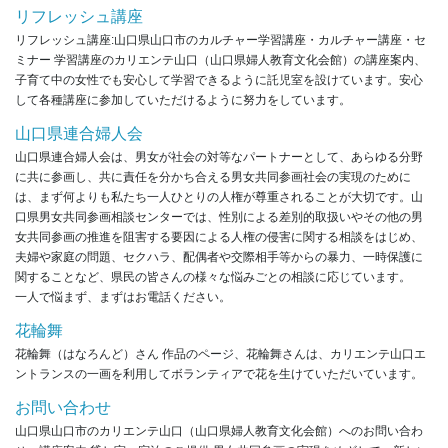
リフレッシュ講座
リフレッシュ講座:山口県山口市のカルチャー学習講座・カルチャー講座・セ
ミナー 学習講座のカリエンテ山口（山口県婦人教育文化会館）の講座案内、
子育て中の女性でも安心して学習できるように託児室を設けています。安心
して各種講座に参加していただけるように努力をしています。
山口県連合婦人会
山口県連合婦人会は、男女が社会の対等なパートナーとして、あらゆる分野
に共に参画し、共に責任を分かち合える男女共同参画社会の実現のために
は、まず何よりも私たち一人ひとりの人権が尊重されることが大切です。山
口県男女共同参画相談センターでは、性別による差別的取扱いやその他の男
女共同参画の推進を阻害する要因による人権の侵害に関する相談をはじめ、
夫婦や家庭の問題、セクハラ、配偶者や交際相手等からの暴力、一時保護に
関することなど、県民の皆さんの様々な悩みごとの相談に応じています。
一人で悩まず、まずはお電話ください。
花輪舞
花輪舞（はなろんど）さん 作品のページ、花輪舞さんは、カリエンテ山口エ
ントランスの一画を利用してボランティアで花を生けていただいています。
お問い合わせ
山口県山口市のカリエンテ山口（山口県婦人教育文化会館）へのお問い合わ