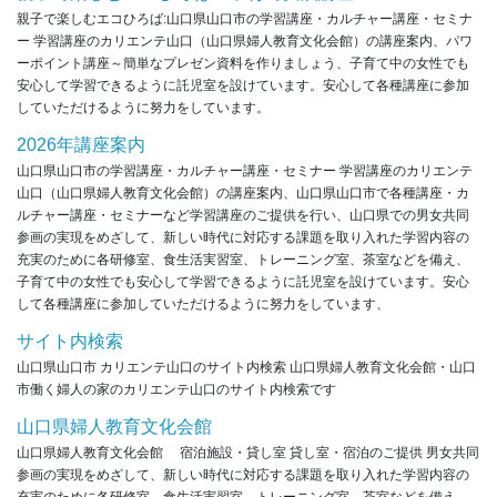
親子で楽しむエコひろば:山口県山口市の学習講座・カルチャー講座・セミナ
ー 学習講座のカリエンテ山口（山口県婦人教育文化会館）の講座案内、パワ
ーポイント講座～簡単なプレゼン資料を作りましょう、子育て中の女性でも
安心して学習できるように託児室を設けています。安心して各種講座に参加
していただけるように努力をしています。
2026年講座案内
山口県山口市の学習講座・カルチャー講座・セミナー 学習講座のカリエンテ
山口（山口県婦人教育文化会館）の講座案内、山口県山口市で各種講座・カ
ルチャー講座・セミナーなど学習講座のご提供を行い、山口県での男女共同
参画の実現をめざして、新しい時代に対応する課題を取り入れた学習内容の
充実のために各研修室、食生活実習室、トレーニング室、茶室などを備え、
子育て中の女性でも安心して学習できるように託児室を設けています。安心
して各種講座に参加していただけるように努力をしています、
サイト内検索
山口県山口市 カリエンテ山口のサイト内検索 山口県婦人教育文化会館・山口
市働く婦人の家のカリエンテ山口のサイト内検索です
山口県婦人教育文化会館
山口県婦人教育文化会館 宿泊施設・貸し室 貸し室・宿泊のご提供 男女共同
参画の実現をめざして、新しい時代に対応する課題を取り入れた学習内容の
充実のために各研修室、食生活実習室、トレーニング室、茶室などを備え、