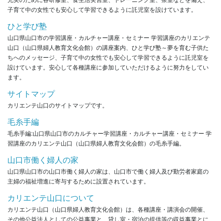
子育て中の女性でも安心して学習できるように託児室を設けています。
ひと学び塾
山口県山口市の学習講座・カルチャー講座・セミナー 学習講座のカリエンテ
山口（山口県婦人教育文化会館）の講座案内、ひと学び塾～夢を育む子供た
ちへのメッセージ、子育て中の女性でも安心して学習できるように託児室を
設けています。安心して各種講座に参加していただけるように努力をしてい
ます。
サイトマップ
カリエンテ山口のサイトマップです。
毛糸手編
毛糸手編:山口県山口市のカルチャー学習講座・カルチャー講座・セミナー 学
習講座のカリエンテ山口（山口県婦人教育文化会館）の毛糸手編。
山口市働く婦人の家
山口県山口市の山口市働く婦人の家は、山口市で働く婦人及び勤労者家庭の
主婦の福祉増進に寄与するために設置されています。
カリエンテ山口について
カリエンテ山口（山口県婦人教育文化会館）は、各種講座・講演会の開催、
その他公益法人としての公益事業と、貸し室・宿泊の提供等の収益事業とに