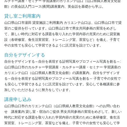
ルチャー講座・セミナー 学習講座のカリエンテ山口（山口県婦人教育文化会
館）の英会話入門コース(夜間)講座案内、英会話を基礎から学ぶ。
貸し室ご利用案内
山口県山口市湯田 貸室施設ご利用案内 カリエンテ山口は、山口県山口市で貸
室のご提供を行っています。山口県山口市で男女共同参画の実現をめざし
て、新しい時代に対応する課題を取り入れた学習内容の充実のために貸室施
設（各研修室、食生活実習室、トレーニング室、茶室など）を備え、子育て
中の女性でも安心して学習できるように託児室を設けています。
自分をデザインする
自分をデザインする～自分を表現する証明写真やプロフィール写真を創る～:
山口県山口市のカルチャー学習講座・カルチャー講座・セミナー 学習講座の
カリエンテ山口（山口県婦人教育文化会館）の講座案内、自分をデザインす
る～自分を表現する証明写真やプロフィール写真を創る～ 子育て中の女性で
も安心して学習できるように託児室を設けています。安心して各種講座に参
加していただけるように努力をしています。
講座申し込み
山口県山口市のカリエンテ山口（山口県婦人教育文化会館）へのお問い合わ
せ 講座案内 貸し室・宿泊のご提供 男女共同参画の実現をめざして、新しい
時代に対応する課題を取り入れた学習内容の充実のために各研修室、食生活
実習室、トレーニング室、茶室などを備え、子育て中の女性でも安心して学