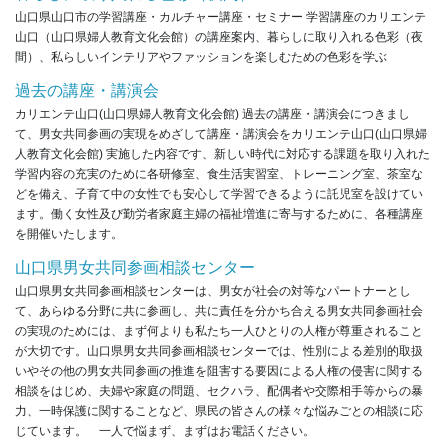
山口県山口市の学習講座・カルチャー講座・セミナー 学習講座のカリエンテ
山口（山口県婦人教育文化会館）の講座案内、暮らしに取り入れる色彩（夜
間）、私らしいインテリアやファッションを楽しむための色彩を学ぶ
過去の講座・講演会
カリエンテ山口(山口県婦人教育文化会館) 過去の講座・講演会につきまし
て、男女共同参画の実現をめざして講座・講演会をカリエンテ山口(山口県婦
人教育文化会館) 実施した内容です、新しい時代に対応する課題を取り入れた
学習内容の充実のために各研修室、食生活実習室、トレーニング室、茶室な
どを備え、子育て中の女性でも安心して学習できるように託児室を設けてい
ます。働く女性及び勤労者家庭主婦の福祉増進に寄与するために、各種講座
を開催いたします。
山口県男女共同参画相談センター
山口県男女共同参画相談センターは、男女が社会の対等なパートナーとし
て、あらゆる分野に共に参画し、共に責任を分かち合える男女共同参画社会
の実現のためには、まず何よりも私たち一人ひとりの人権が尊重されること
が大切です。山口県男女共同参画相談センターでは、性別による差別的取扱
いやその他の男女共同参画の推進を阻害する要因による人権の侵害に関する
相談をはじめ、夫婦や家庭の問題、セクハラ、配偶者や交際相手等からの暴
力、一時保護に関することなど、県民の皆さんの様々な悩みごとの相談に応
じています。 一人で悩まず、まずはお電話ください。