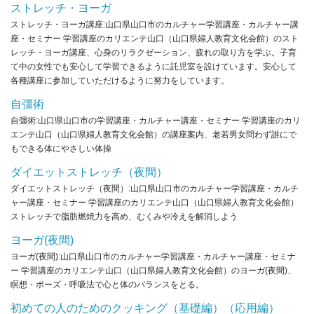
ストレッチ・ヨーガ
ストレッチ・ヨーガ講座:山口県山口市のカルチャー学習講座・カルチャー講
座・セミナー 学習講座のカリエンテ山口（山口県婦人教育文化会館）のスト
レッチ・ヨーガ講座、心身のリラクゼーション、疲れの取り方を学ぶ。子育
て中の女性でも安心して学習できるように託児室を設けています。安心して
各種講座に参加していただけるように努力をしています。
自彊術
自彊術:山口県山口市の学習講座・カルチャー講座・セミナー 学習講座のカリ
エンテ山口（山口県婦人教育文化会館）の講座案内、老若男女問わず誰にで
もできる体にやさしい体操
ダイエットストレッチ（夜間）
ダイエットストレッチ（夜間）:山口県山口市のカルチャー学習講座・カルチ
ャー講座・セミナー 学習講座のカリエンテ山口（山口県婦人教育文化会館）
ストレッチで脂肪燃焼力を高め、むくみや冷えを解消しよう
ヨーガ(夜間)
ヨーガ(夜間):山口県山口市のカルチャー学習講座・カルチャー講座・セミナ
ー 学習講座のカリエンテ山口（山口県婦人教育文化会館）のヨーガ(夜間)、
瞑想・ポーズ・呼吸法で心と体のバランスをとる。
初めての人のためのクッキング（基礎編）（応用編）