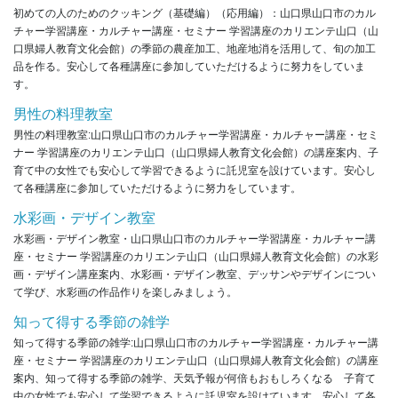
初めての人のためのクッキング（基礎編）（応用編）：山口県山口市のカル
チャー学習講座・カルチャー講座・セミナー 学習講座のカリエンテ山口（山
口県婦人教育文化会館）の季節の農産加工、地産地消を活用して、旬の加工
品を作る。安心して各種講座に参加していただけるように努力をしていま
す。
男性の料理教室
男性の料理教室:山口県山口市のカルチャー学習講座・カルチャー講座・セミ
ナー 学習講座のカリエンテ山口（山口県婦人教育文化会館）の講座案内、子
育て中の女性でも安心して学習できるように託児室を設けています。安心し
て各種講座に参加していただけるように努力をしています。
水彩画・デザイン教室
水彩画・デザイン教室・山口県山口市のカルチャー学習講座・カルチャー講
座・セミナー 学習講座のカリエンテ山口（山口県婦人教育文化会館）の水彩
画・デザイン講座案内、水彩画・デザイン教室、デッサンやデザインについ
て学び、水彩画の作品作りを楽しみましょう。
知って得する季節の雑学
知って得する季節の雑学:山口県山口市のカルチャー学習講座・カルチャー講
座・セミナー 学習講座のカリエンテ山口（山口県婦人教育文化会館）の講座
案内、知って得する季節の雑学、天気予報が何倍もおもしろくなる 子育て
中の女性でも安心して学習できるように託児室を設けています。安心して各